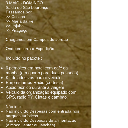
️3 MAIO - DOMINGO
Saida de São Lourenço
Passamos por
>> Cristina
>> Maria da Fé
>> Itajuba
>> Piraguçu
Chegamos em Campos do Jordao
Onde encerra a Expedição
Incluído no pacote :
6 pernoites em hotel com café da
manha
(em quarto para duas pessoas).
Kit de adesivos para o veiculo
Emprestamos Radio (cortesia)
Apoio técnico durante a viagem
Veículo da organização equipado com
GPS, radio PY, Cintas e cambão.
Não inclui
Não incluído Despesas com entrada nos
parques turísticos
Não incluído Despesas de alimentação
(almoço, jantar ou lanches)