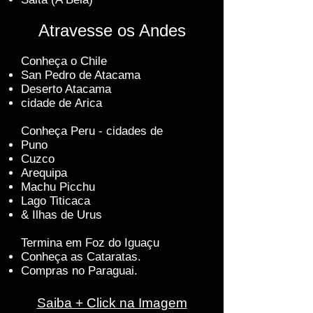
Atravesse os Andes
Con
heça o Chile
San Pedro de Atacama
Deserto Atacama
cidade de
Arica
Conheça Peru - cidades de
Puno
Cuzco
Arequipa
Machu Picchu
Lago Titicaca
& Ilhas de Urus
Termina em Foz do Iguaçu
Conheça as Cataratas.
Compras no Paraguai.
Saiba
+ Cli
ck n
a Imagem