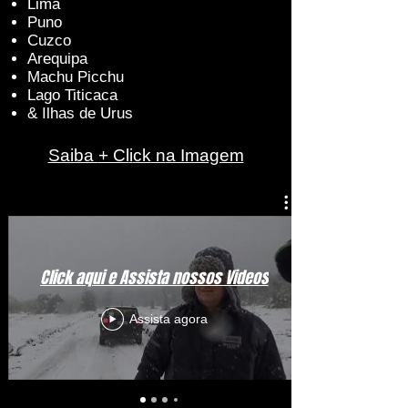
Lima
Puno
Cuzco
Arequipa
Machu Picchu
Lago Titicaca
& Ilhas de Urus
Saiba
+ Cl
i
ck
n
a Imagem
Click aqui e Assista nossos Videos
Assista agora