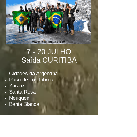
7
- 20 JULHO
S
a
ída CURITIBA
Cidades da Argentina
Paso de Los Libres
Zarate
Santa Rosa
Neuquen
Bahia Blanca
Conheça Bariloche
Neves & Região 7 Lagos