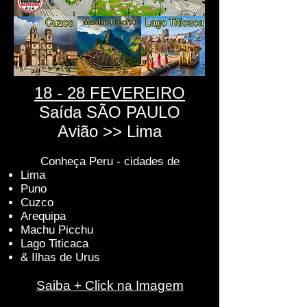
18
- 28 FEVEREIRO
Saída SÃO PAULO
Avião >> Lima
Conheça Per
u - cidades de
Lima
Puno
Cuzco
Arequipa
Machu Picchu
Lago Titicaca
& Ilhas de Urus
Saiba
+
Cli
ck n
a Imagem