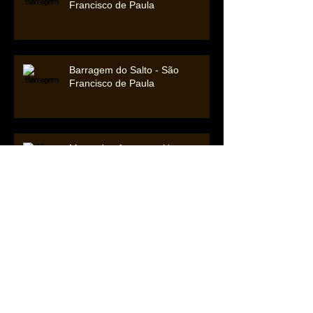
Francisco de Paula
Barragem do Salto - São
Francisco de Paula
Morro das Antenas - Urupema
(SC)
Arquivo
agosto de 2018
(1)
1 post
janeiro de 2017
(2)
2 posts
novembro de 2016
(1)
1 post
julho de 2016
(3)
3 posts