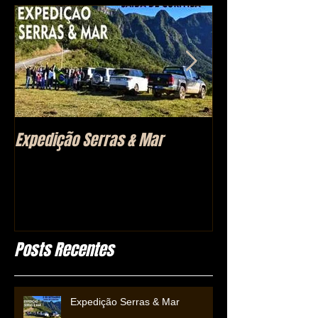
Expedição Serras & Mar
Morro das Anten
(SC)
Posts Recentes
Expedição Serras & Mar