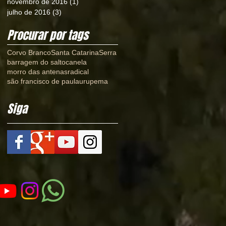
novembro de 2016
(1)
1 post
julho de 2016
(3)
3 posts
Procurar por tags
Corvo Branco
Santa Catarina
Serra
barragem do salto
canela
morro das antenas
radical
são francisco de paula
urupema
Siga