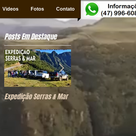
Videos
Fotos
Contato
Posts Em Destaque
Expedição Serras & Mar
Morro das Antenas -
Urupema (SC)