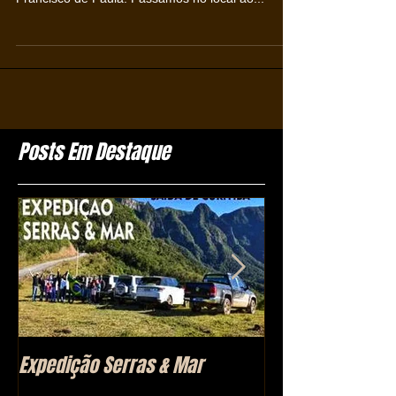
Posts Em Destaque
Expedição Serras & Mar
Morro das Anten
(SC)